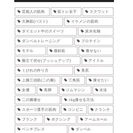
芸能人の筋肉
筋トレ女子
スクワット
大胸筋(バスト)
イケメンの筋肉
ダイエット中のスイーツ
炭水化物
ダンベルトレーニング
プロテイン
モデル
腹斜筋
痩せない
腕立て伏せ(プッシュアップ)
アイドル
くびれの作り方
美尻
上腕三頭筋(二の腕)
三角筋
痩せたい
女優
美脚
ジムマシン
水泳
二の腕痩せ
○kg痩せる方法
スポーツ選手の筋肉
コンビニ
クランチ
プランク
ボクシング
アームカール
ベンチプレス
ダンベル