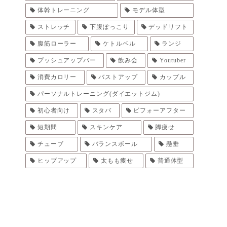
体幹トレーニング
モデル体型
ストレッチ
下腹ぽっこり
デッドリフト
腹筋ローラー
ケトルベル
ランジ
プッシュアップバー
飲み会
Youtuber
消費カロリー
バストアップ
カップル
パーソナルトレーニング(ダイエットジム)
初心者向け
スタバ
ビフォーアフター
短期間
スキンケア
脚痩せ
チューブ
バランスボール
懸垂
ヒップアップ
太もも痩せ
普通体型