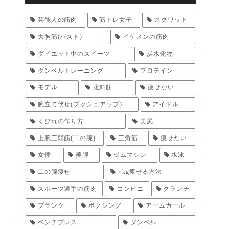
芸能人の筋肉
筋トレ女子
スクワット
大胸筋(バスト)
イケメンの筋肉
ダイエット中のスイーツ
炭水化物
ダンベルトレーニング
プロテイン
モデル
腹斜筋
痩せない
腕立て伏せ(プッシュアップ)
アイドル
くびれの作り方
美尻
上腕三頭筋(二の腕)
三角筋
痩せたい
女優
美脚
ジムマシン
水泳
二の腕痩せ
○kg痩せる方法
スポーツ選手の筋肉
コンビニ
クランチ
プランク
ボクシング
アームカール
ベンチプレス
ダンベル