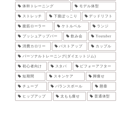
体幹トレーニング
モデル体型
ストレッチ
下腹ぽっこり
デッドリフト
腹筋ローラー
ケトルベル
ランジ
プッシュアップバー
飲み会
Youtuber
消費カロリー
バストアップ
カップル
パーソナルトレーニング(ダイエットジム)
初心者向け
スタバ
ビフォーアフター
短期間
スキンケア
脚痩せ
チューブ
バランスボール
懸垂
ヒップアップ
太もも痩せ
普通体型