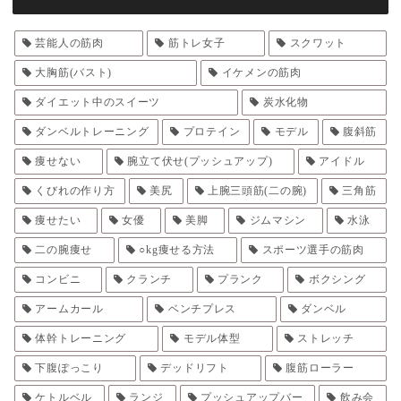
芸能人の筋肉
筋トレ女子
スクワット
大胸筋(バスト)
イケメンの筋肉
ダイエット中のスイーツ
炭水化物
ダンベルトレーニング
プロテイン
モデル
腹斜筋
痩せない
腕立て伏せ(プッシュアップ)
アイドル
くびれの作り方
美尻
上腕三頭筋(二の腕)
三角筋
痩せたい
女優
美脚
ジムマシン
水泳
二の腕痩せ
○kg痩せる方法
スポーツ選手の筋肉
コンビニ
クランチ
プランク
ボクシング
アームカール
ベンチプレス
ダンベル
体幹トレーニング
モデル体型
ストレッチ
下腹ぽっこり
デッドリフト
腹筋ローラー
ケトルベル
ランジ
プッシュアップバー
飲み会