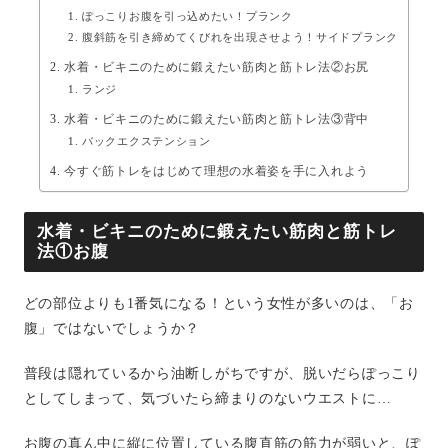
ぽっこりお腹を引っ込めたい！プランク
腹斜筋を引き締めてくびれを出現させよう！サイドプランク
水着・ビキニのために鍛えたい筋肉と筋トレ法②お尻
ランジ
水着・ビキニのために鍛えたい筋肉と筋トレ法③背中
バックエクステンション
今すぐ筋トレをはじめて理想の水着姿を手に入れよう
水着・ビキニのために鍛えたい筋肉と筋トレ
法①お腹
どの部位よりも1番気になる！という女性が多いのは、「お
腹」ではないでしょうか？
普段は隠れているから油断しがちですが、脱いだらぽっこり
としてしまって、気づいたら締まりのないウエストに…
お腹の真ん中に縦に位置している腹直筋の筋力が弱いと、ぽ