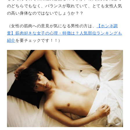
のどちらでもなく、バランスが取れていて、とても女性人気
の高い身体なのではないでしょうか？？
（女性の筋肉への意見が気になる男性の方は、
【ホンネ調
査】筋肉好きな女子の心理・特徴は？人気部位ランキングも
紹介
を要チェックです！！）