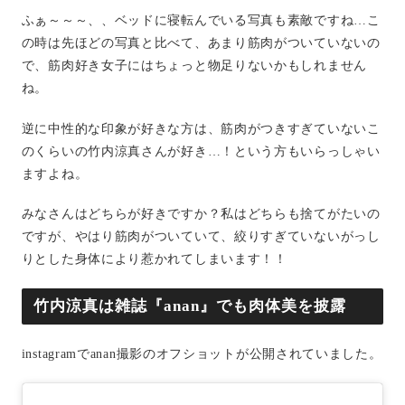
ふぁ～～～、、ベッドに寝転んでいる写真も素敵ですね…こ
の時は先ほどの写真と比べて、あまり筋肉がついていないの
で、筋肉好き女子にはちょっと物足りないかもしれません
ね。
逆に中性的な印象が好きな方は、筋肉がつきすぎていないこ
のくらいの竹内涼真さんが好き…！という方もいらっしゃい
ますよね。
みなさんはどちらが好きですか？私はどちらも捨てがたいの
ですが、やはり筋肉がついていて、絞りすぎていないがっし
りとした身体により惹かれてしまいます！！
竹内涼真は雑誌『anan』でも肉体美を披露
instagramでanan撮影のオフショットが公開されていました。