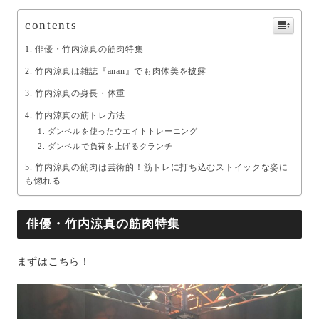
contents
俳優・竹内涼真の筋肉特集
竹内涼真は雑誌『anan』でも肉体美を披露
竹内涼真の身長・体重
竹内涼真の筋トレ方法
ダンベルを使ったウエイトトレーニング
ダンベルで負荷を上げるクランチ
竹内涼真の筋肉は芸術的！筋トレに打ち込むストイックな姿に
も惚れる
俳優・竹内涼真の筋肉特集
まずはこちら！