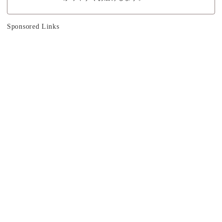
Sponsored Links