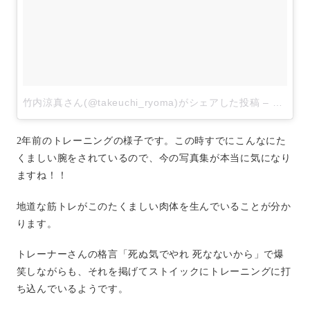
竹内涼真さん(@takeuchi_ryoma)がシェアした投稿
–
2016
2年前のトレーニングの様子です。この時すでにこんなにた
くましい腕をされているので、今の写真集が本当に気になり
ますね！！
地道な筋トレがこのたくましい肉体を生んでいることが分か
ります。
トレーナーさんの格言「死ぬ気でやれ 死なないから」で爆
笑しながらも、それを掲げてストイックにトレーニングに打
ち込んでいるようです。