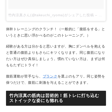
竹内涼真さん(@takeuchi_ryoma)がシェアした投稿
–
2016
体幹トレーニングのクランチ！（一般的に「腹筋をする」と
いうときに思い浮かべるのがこのトレーニング。）
経験がある方は分かると思いますが、胸にダンベルを抱える
と普通の腹筋よりもさらにキツくなります。同じ腹筋になり
たい方はぜひ真似しましょう。慣れていない方は、まずは何
ももたずにトライ！
腹筋運動が苦手なら、
プランク
を選ぶのもアリ。同じ姿勢を
保つだけで、腹筋に刺激を与えることができます。
竹内涼真の筋肉は芸術的！筋トレに打ち込む
ストイックな姿にも惚れる