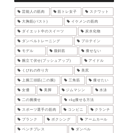
芸能人の筋肉
筋トレ女子
スクワット
大胸筋(バスト)
イケメンの筋肉
ダイエット中のスイーツ
炭水化物
ダンベルトレーニング
プロテイン
モデル
腹斜筋
痩せない
腕立て伏せ(プッシュアップ)
アイドル
くびれの作り方
美尻
上腕三頭筋(二の腕)
三角筋
痩せたい
女優
美脚
ジムマシン
水泳
二の腕痩せ
○kg痩せる方法
スポーツ選手の筋肉
コンビニ
クランチ
プランク
ボクシング
アームカール
ベンチプレス
ダンベル