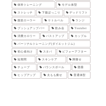
体幹トレーニング
モデル体型
ストレッチ
下腹ぽっこり
デッドリフト
腹筋ローラー
ケトルベル
ランジ
プッシュアップバー
飲み会
Youtuber
消費カロリー
バストアップ
カップル
パーソナルトレーニング(ダイエットジム)
初心者向け
スタバ
ビフォーアフター
短期間
スキンケア
脚痩せ
チューブ
バランスボール
懸垂
ヒップアップ
太もも痩せ
普通体型