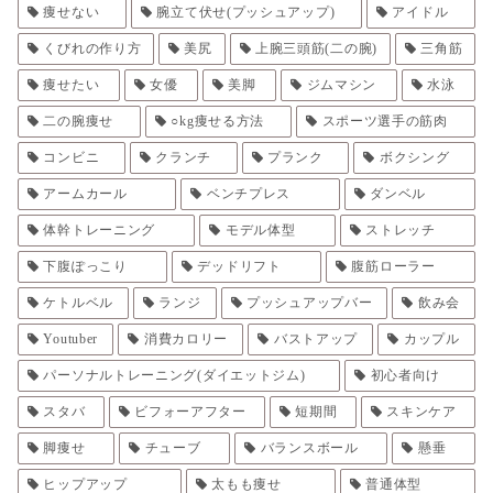
痩せない
腕立て伏せ(プッシュアップ)
アイドル
くびれの作り方
美尻
上腕三頭筋(二の腕)
三角筋
痩せたい
女優
美脚
ジムマシン
水泳
二の腕痩せ
○kg痩せる方法
スポーツ選手の筋肉
コンビニ
クランチ
プランク
ボクシング
アームカール
ベンチプレス
ダンベル
体幹トレーニング
モデル体型
ストレッチ
下腹ぽっこり
デッドリフト
腹筋ローラー
ケトルベル
ランジ
プッシュアップバー
飲み会
Youtuber
消費カロリー
バストアップ
カップル
パーソナルトレーニング(ダイエットジム)
初心者向け
スタバ
ビフォーアフター
短期間
スキンケア
脚痩せ
チューブ
バランスボール
懸垂
ヒップアップ
太もも痩せ
普通体型