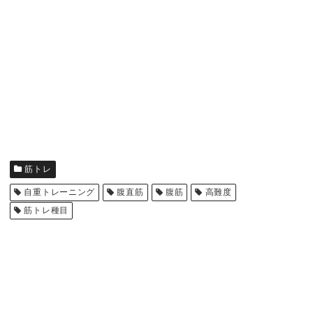
筋トレ
自重トレーニング
腹直筋
腹筋
高難度
筋トレ種目