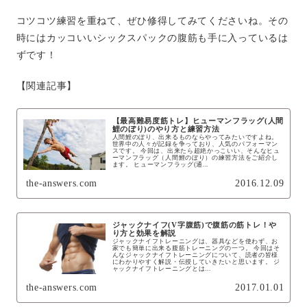
コツコツ練習を重ねて、ぜひ修得してみてくださいね。その
時にはカッコいいシックスパックの腹筋も手に入っているは
ずです！
【関連記事】
【最高難易度筋トレ】ヒューマンフラッグ(人間
鯉のぼり)のやり方と練習方法
人間鯉のぼり、出来るものならやってみたいですよね。
世界中の人々が記録を争っており、人気のパフォーマン
スです。 今回は、出来たら超絶かっこいい、そんなヒュ
ーマンフラッグ（人間鯉のぼり）の練習方法をご紹介し
ます。 ヒューマンフラッグ(通...
the-answers.com
2016.12.09
ジャックナイフ(V字腹筋)で腹筋の筋トレ！や
り方と効果を解説
ジャックナイフトレーニングは、器具などを使わず、お
家でも簡単に出来る腹筋トレーニングの一つ。 今回はそ
んなジャックナイフトレーニングについて、読者の皆様
にわかりやすく解説・伝授していきたいと思います。 ジ
ャックナイフトレーニングとは...
the-answers.com
2017.01.01