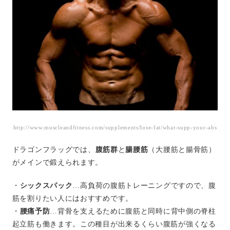
http://www.muscleandfitness.com/supplements/lose-fat/what-supp-your-abs
ドラゴンフラッグでは、
腹筋群
と
腸腰筋
（大腰筋と腸骨筋）
がメインで鍛えられます。
・
シックスパック
…高負荷の腹筋トレーニングですので、腹
筋を割りたい人にはおすすめです。
・
腰痛予防
…背骨を支えるために腹筋と同時に背中側の脊柱
起立筋も働きます。この種目が出来るくらい腹筋が強くなる