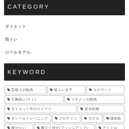
CATEGORY
ダイエット
筋トレ
ロールモデル
KEYWORD
芸能人の筋肉
筋トレ女子
スクワット
大胸筋(バスト)
イケメンの筋肉
ダイエット中のスイーツ
炭水化物
ダンベルトレーニング
プロテイン
モデル
腹斜筋
痩せない
腕立て伏せ(プッシュアップ)
アイドル