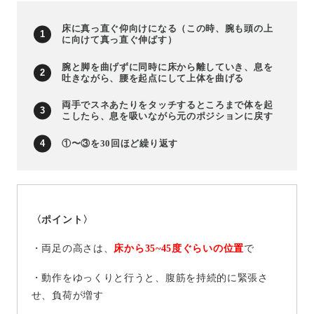
床に真っ直ぐ仰向けになる（この時、腕も頭の上
に向けて真っ直ぐ伸ばす）
腕と脚を曲げずに同時に床から離していき、息を
吐きながら、腰を起点にして上体を曲げる
両手でスネあたりをタッチするところまで体を起
こしたら、息を吸いながら元のポジションに戻す
①〜③を30回ほど繰り返す
〈ポイント〉
・両足の高さは、
床から35~45度ぐらいの位置
で
・動作をゆっくりと行うと、腹筋を持続的に緊張さ
せ、負荷が増す