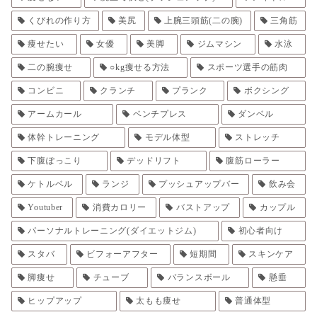
くびれの作り方
美尻
上腕三頭筋(二の腕)
三角筋
痩せたい
女優
美脚
ジムマシン
水泳
二の腕痩せ
○kg痩せる方法
スポーツ選手の筋肉
コンビニ
クランチ
プランク
ボクシング
アームカール
ベンチプレス
ダンベル
体幹トレーニング
モデル体型
ストレッチ
下腹ぽっこり
デッドリフト
腹筋ローラー
ケトルベル
ランジ
プッシュアップバー
飲み会
Youtuber
消費カロリー
バストアップ
カップル
パーソナルトレーニング(ダイエットジム)
初心者向け
スタバ
ビフォーアフター
短期間
スキンケア
脚痩せ
チューブ
バランスボール
懸垂
ヒップアップ
太もも痩せ
普通体型