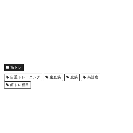
筋トレ
自重トレーニング
腹直筋
腹筋
高難度
筋トレ種目