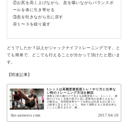
②お尻を高く上げながら、息を吸いながらバランスボ
ールを体に引き寄せる
③息を吐きながら元に戻す
④１〜３を繰り返す
どうでしたか？以上がジャックナイフトレーニングです。
と
ても簡単で、どこでも行えることが分かって頂けたと思いま
す。
【関連記事】
Lシットは高難度腹筋筋トレ！やり方と出来な
い時のトレーニング方法を解説
体重を2本の腕だけで支える高難度筋トレ・Lシット。 腹
筋だけでなく全身の筋力と高い柔軟性が必要とされるこ
の種目は、長時間体勢キープ出来れば出来るほど筋トレ
上級者と言えるでしょう。 初めて挑戦すると全然出来な
いことに驚きますが、練...
the-answers.com
2017.04.10