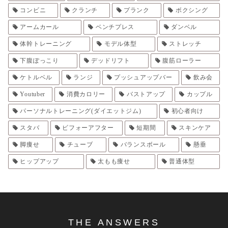
コンビニ
クランチ
プランク
ボクシング
アームカール
ベンチプレス
ダンベル
体幹トレーニング
モデル体型
ストレッチ
下腹ぽっこり
デッドリフト
腹筋ローラー
ケトルベル
ランジ
プッシュアップバー
飲み会
Youtuber
消費カロリー
バストアップ
カップル
パーソナルトレーニング(ダイエットジム)
初心者向け
スタバ
ビフォーアフター
短期間
スキンケア
脚痩せ
チューブ
バランスボール
懸垂
ヒップアップ
太もも痩せ
普通体型
THE ANSWERS