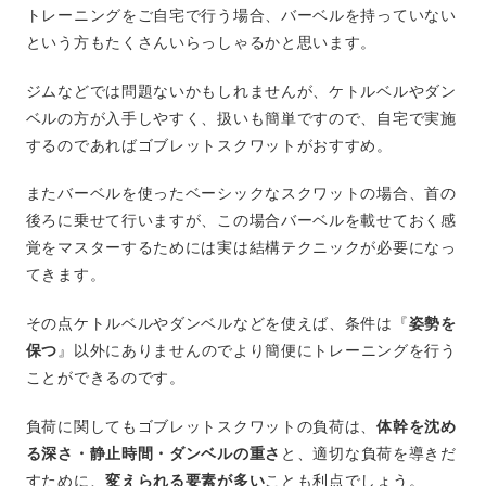
トレーニングをご自宅で行う場合、バーベルを持っていない
という方もたくさんいらっしゃるかと思います。
ジムなどでは問題ないかもしれませんが、ケトルベルやダン
ベルの方が入手しやすく、扱いも簡単ですので、自宅で実施
するのであればゴブレットスクワットがおすすめ。
またバーベルを使ったベーシックなスクワットの場合、首の
後ろに乗せて行いますが、この場合バーベルを載せておく感
覚をマスターするためには実は結構テクニックが必要になっ
てきます。
その点ケトルベルやダンベルなどを使えば、条件は『
姿勢を
保つ
』以外にありませんのでより簡便にトレーニングを行う
ことができるのです。
負荷に関してもゴブレットスクワットの負荷は、
体幹を沈め
る深さ・静止時間・ダンベルの重さ
と、適切な負荷を導きだ
すために、
変えられる要素が多い
ことも利点でしょう。