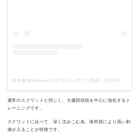
鈴木雅哉(@masa.1127)がシェアした投稿
–
2018年12月月25日午前3時09分PST
通常のスクワットと同じく、大腿四頭筋を中心に強化するト
レーニングです。
スクワットに比べて、深く沈みこむ為、体幹筋により高い刺
激が入ることが特徴です。