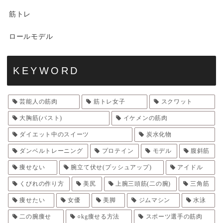
筋トレ
ロールモデル
KEYWORD
芸能人の筋肉
筋トレ女子
スクワット
大胸筋(バスト)
イケメンの筋肉
ダイエット中のスイーツ
炭水化物
ダンベルトレーニング
プロテイン
モデル
腹斜筋
痩せない
腕立て伏せ(プッシュアップ)
アイドル
くびれの作り方
美尻
上腕三頭筋(二の腕)
三角筋
痩せたい
女優
美脚
ジムマシン
水泳
二の腕痩せ
○kg痩せる方法
スポーツ選手の筋肉