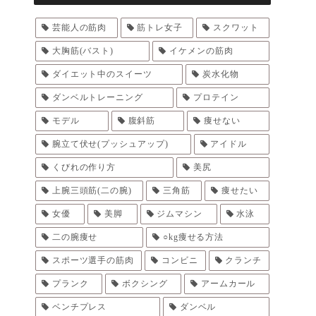
芸能人の筋肉
筋トレ女子
スクワット
大胸筋(バスト)
イケメンの筋肉
ダイエット中のスイーツ
炭水化物
ダンベルトレーニング
プロテイン
モデル
腹斜筋
痩せない
腕立て伏せ(プッシュアップ)
アイドル
くびれの作り方
美尻
上腕三頭筋(二の腕)
三角筋
痩せたい
女優
美脚
ジムマシン
水泳
二の腕痩せ
○kg痩せる方法
スポーツ選手の筋肉
コンビニ
クランチ
プランク
ボクシング
アームカール
ベンチプレス
ダンベル