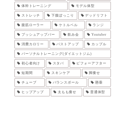
体幹トレーニング
モデル体型
ストレッチ
下腹ぽっこり
デッドリフト
腹筋ローラー
ケトルベル
ランジ
プッシュアップバー
飲み会
Youtuber
消費カロリー
バストアップ
カップル
パーソナルトレーニング(ダイエットジム)
初心者向け
スタバ
ビフォーアフター
短期間
スキンケア
脚痩せ
チューブ
バランスボール
懸垂
ヒップアップ
太もも痩せ
普通体型