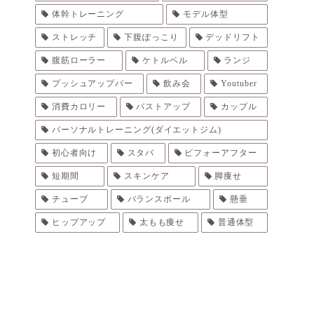
体幹トレーニング
モデル体型
ストレッチ
下腹ぽっこり
デッドリフト
腹筋ローラー
ケトルベル
ランジ
プッシュアップバー
飲み会
Youtuber
消費カロリー
バストアップ
カップル
パーソナルトレーニング(ダイエットジム)
初心者向け
スタバ
ビフォーアフター
短期間
スキンケア
脚痩せ
チューブ
バランスボール
懸垂
ヒップアップ
太もも痩せ
普通体型