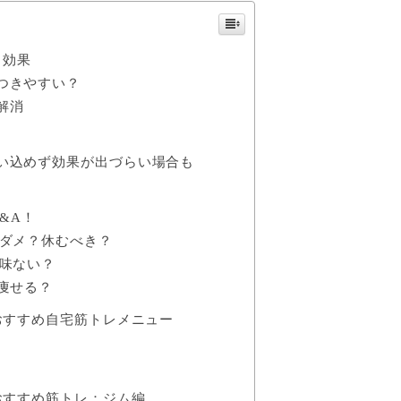
・効果
つきやすい？
解消
ト
い込めず効果が出づらい場合も
&A！
ゃダメ？休むべき？
意味ない？
痩せる？
おすすめ自宅筋トレメニュー
おすすめ筋トレ：ジム編