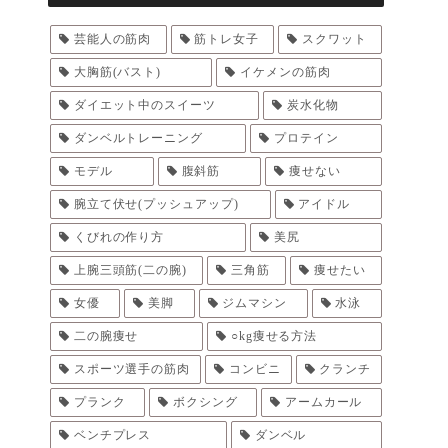
芸能人の筋肉
筋トレ女子
スクワット
大胸筋(バスト)
イケメンの筋肉
ダイエット中のスイーツ
炭水化物
ダンベルトレーニング
プロテイン
モデル
腹斜筋
痩せない
腕立て伏せ(プッシュアップ)
アイドル
くびれの作り方
美尻
上腕三頭筋(二の腕)
三角筋
痩せたい
女優
美脚
ジムマシン
水泳
二の腕痩せ
○kg痩せる方法
スポーツ選手の筋肉
コンビニ
クランチ
プランク
ボクシング
アームカール
ベンチプレス
ダンベル