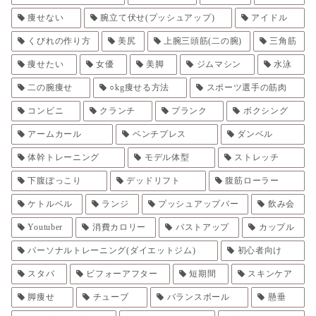
痩せない
腕立て伏せ(プッシュアップ)
アイドル
くびれの作り方
美尻
上腕三頭筋(二の腕)
三角筋
痩せたい
女優
美脚
ジムマシン
水泳
二の腕痩せ
○kg痩せる方法
スポーツ選手の筋肉
コンビニ
クランチ
プランク
ボクシング
アームカール
ベンチプレス
ダンベル
体幹トレーニング
モデル体型
ストレッチ
下腹ぽっこり
デッドリフト
腹筋ローラー
ケトルベル
ランジ
プッシュアップバー
飲み会
Youtuber
消費カロリー
バストアップ
カップル
パーソナルトレーニング(ダイエットジム)
初心者向け
スタバ
ビフォーアフター
短期間
スキンケア
脚痩せ
チューブ
バランスボール
懸垂