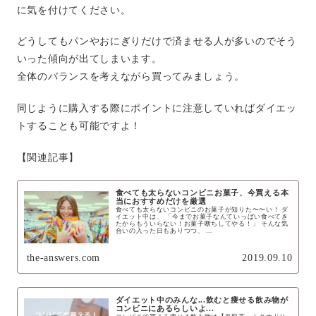
に気を付けてください。
どうしてもパンやおにぎりだけで済ませる人が多いのでそう
いった傾向が出てしまいます。
全体のバランスを考えながら買ってみましょう。
同じように購入する際にポイントに注意していればダイエッ
トすることも可能ですよ！
【関連記事】
食べても太らないコンビニお菓子、今買える本
当におすすめだけを厳選
食べても太らないコンビニのお菓子が知りた〜〜い！ ダ
イエット中は、 「今までお菓子なんていっぱい食べてき
たからもういらない！お菓子断ちしてやる！」 そんな気
合いの入った日もありつつ、 ...
the-answers.com
2019.09.10
ダイエット中のみんな...飲むと痩せる飲み物が
コンビニにあるらしいよ...