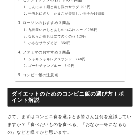
こんにゃく麺と蒸し鶏のサラダ 298円
手巻おにぎり たまごが美味しい玉子かけ御飯
ローソンのおすすめ３商品
九州産いわしとあじのつみれスープ 298円
なめらか豆乳仕立てのうの花 120円
小さなサラダそば 350円
ファミマのおすすめ３商品
シャキシャキレタスサンド 248円
ゴーヤチャンプルー 340円
コンビニ飯の注意点！
ダイエットのためのコンビニ飯の選び方！ポ
イント解説
さて、まずはコンビニ食を選ぶとき皆さんは何を意識してい
ますか？「食べたいものを食べる」「おなか一杯になるも
の」などと様々かと思います。