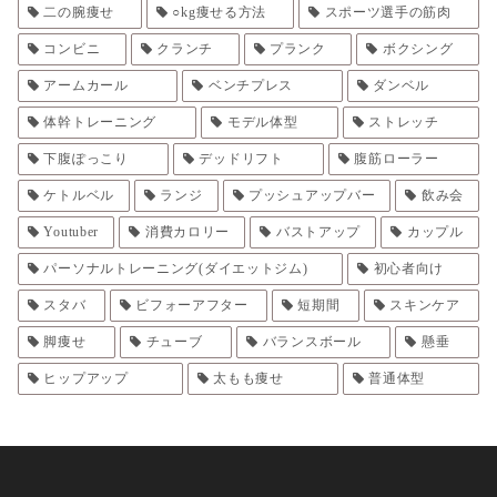
二の腕痩せ
○kg痩せる方法
スポーツ選手の筋肉
コンビニ
クランチ
プランク
ボクシング
アームカール
ベンチプレス
ダンベル
体幹トレーニング
モデル体型
ストレッチ
下腹ぽっこり
デッドリフト
腹筋ローラー
ケトルベル
ランジ
プッシュアップバー
飲み会
Youtuber
消費カロリー
バストアップ
カップル
パーソナルトレーニング(ダイエットジム)
初心者向け
スタバ
ビフォーアフター
短期間
スキンケア
脚痩せ
チューブ
バランスボール
懸垂
ヒップアップ
太もも痩せ
普通体型