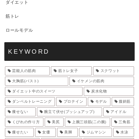
ダイエット
筋トレ
ロールモデル
KEYWORD
芸能人の筋肉
筋トレ女子
スクワット
大胸筋(バスト)
イケメンの筋肉
ダイエット中のスイーツ
炭水化物
ダンベルトレーニング
プロテイン
モデル
腹斜筋
痩せない
腕立て伏せ(プッシュアップ)
アイドル
くびれの作り方
美尻
上腕三頭筋(二の腕)
三角筋
痩せたい
女優
美脚
ジムマシン
水泳