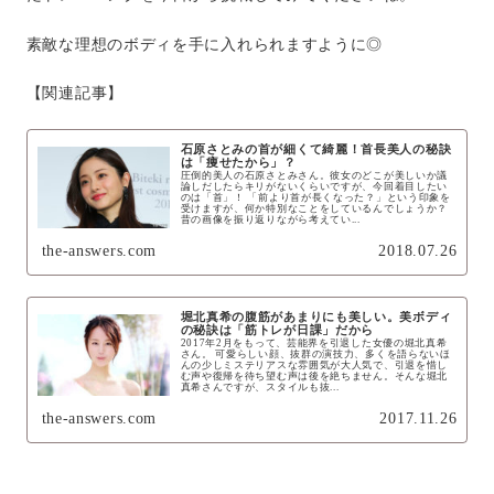
素敵な理想のボディを手に入れられますように◎
【関連記事】
石原さとみの首が細くて綺麗！首長美人の秘訣
は「痩せたから」？
圧倒的美人の石原さとみさん。彼女のどこが美しいか議
論しだしたらキリがないくらいですが、今回着目したい
のは「首」！ 「前より首が長くなった？」という印象を
受けますが、何か特別なことをしているんでしょうか？
昔の画像を振り返りながら考えてい...
the-answers.com
2018.07.26
堀北真希の腹筋があまりにも美しい。美ボディ
の秘訣は「筋トレが日課」だから
2017年2月をもって、芸能界を引退した女優の堀北真希
さん。 可愛らしい顔、抜群の演技力、多くを語らないほ
んの少しミステリアスな雰囲気が大人気で、引退を惜し
む声や復帰を待ち望む声は後を絶ちません。そんな堀北
真希さんですが、スタイルも抜...
the-answers.com
2017.11.26