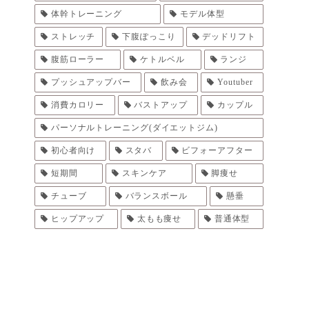
体幹トレーニング
モデル体型
ストレッチ
下腹ぽっこり
デッドリフト
腹筋ローラー
ケトルベル
ランジ
プッシュアップバー
飲み会
Youtuber
消費カロリー
バストアップ
カップル
パーソナルトレーニング(ダイエットジム)
初心者向け
スタバ
ビフォーアフター
短期間
スキンケア
脚痩せ
チューブ
バランスボール
懸垂
ヒップアップ
太もも痩せ
普通体型