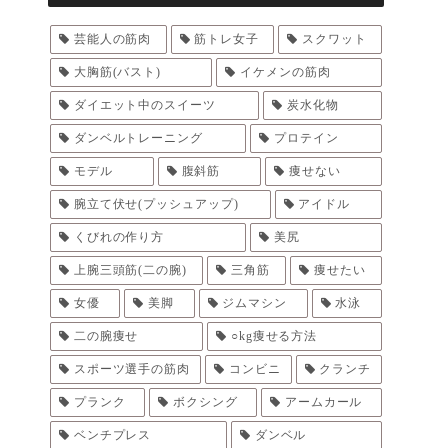
芸能人の筋肉
筋トレ女子
スクワット
大胸筋(バスト)
イケメンの筋肉
ダイエット中のスイーツ
炭水化物
ダンベルトレーニング
プロテイン
モデル
腹斜筋
痩せない
腕立て伏せ(プッシュアップ)
アイドル
くびれの作り方
美尻
上腕三頭筋(二の腕)
三角筋
痩せたい
女優
美脚
ジムマシン
水泳
二の腕痩せ
○kg痩せる方法
スポーツ選手の筋肉
コンビニ
クランチ
プランク
ボクシング
アームカール
ベンチプレス
ダンベル