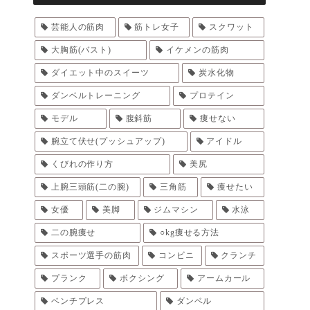
芸能人の筋肉
筋トレ女子
スクワット
大胸筋(バスト)
イケメンの筋肉
ダイエット中のスイーツ
炭水化物
ダンベルトレーニング
プロテイン
モデル
腹斜筋
痩せない
腕立て伏せ(プッシュアップ)
アイドル
くびれの作り方
美尻
上腕三頭筋(二の腕)
三角筋
痩せたい
女優
美脚
ジムマシン
水泳
二の腕痩せ
○kg痩せる方法
スポーツ選手の筋肉
コンビニ
クランチ
プランク
ボクシング
アームカール
ベンチプレス
ダンベル