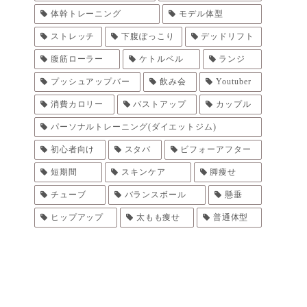
体幹トレーニング
モデル体型
ストレッチ
下腹ぽっこり
デッドリフト
腹筋ローラー
ケトルベル
ランジ
プッシュアップバー
飲み会
Youtuber
消費カロリー
バストアップ
カップル
パーソナルトレーニング(ダイエットジム)
初心者向け
スタバ
ビフォーアフター
短期間
スキンケア
脚痩せ
チューブ
バランスボール
懸垂
ヒップアップ
太もも痩せ
普通体型