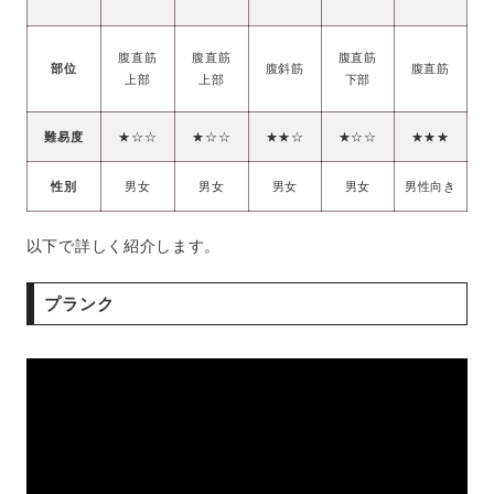
腹直筋
腹直筋
腹直筋
部位
腹斜筋
腹直筋
上部
上部
下部
難易度
★☆☆
★☆☆
★★☆
★☆☆
★★★
性別
男女
男女
男女
男女
男性向き
以下で詳しく紹介します。
プランク