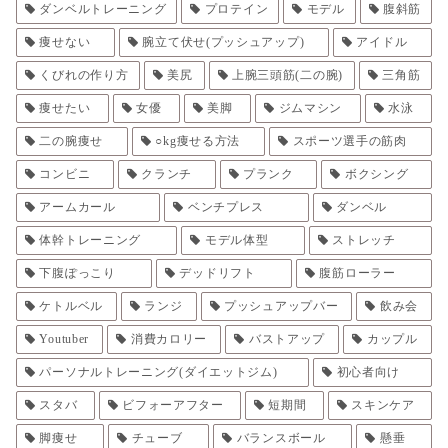
ダンベルトレーニング
プロテイン
モデル
腹斜筋
痩せない
腕立て伏せ(プッシュアップ)
アイドル
くびれの作り方
美尻
上腕三頭筋(二の腕)
三角筋
痩せたい
女優
美脚
ジムマシン
水泳
二の腕痩せ
○kg痩せる方法
スポーツ選手の筋肉
コンビニ
クランチ
プランク
ボクシング
アームカール
ベンチプレス
ダンベル
体幹トレーニング
モデル体型
ストレッチ
下腹ぽっこり
デッドリフト
腹筋ローラー
ケトルベル
ランジ
プッシュアップバー
飲み会
Youtuber
消費カロリー
バストアップ
カップル
パーソナルトレーニング(ダイエットジム)
初心者向け
スタバ
ビフォーアフター
短期間
スキンケア
脚痩せ
チューブ
バランスボール
懸垂