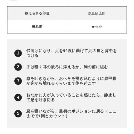
鍛えられる部位
腹直筋上部
難易度
★☆☆
仰向けになり、足を90度に曲げて足の裏と背中を
つける
手は軽く耳の後ろに添えるか、胸の前に組む
息を吐きながら、おへそを覗き込むように肩甲骨
が床から離れるくらいまで体を起こす
おなかに力が入っていることを感じたら、静止し
て息を吐き切る
息を吸いながら、最初のポジションに戻る（ここ
までで1回とカウント）