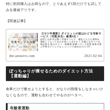
特に初回購入はお得なので、とりあえず1回だけでも試して
みる価値アリです。
【関連記事】
【2021年最新】ダイエットが超はかどる宅食サ
ービス（宅配弁当）厳選4社！
自宅にお弁当が届く宅食サービス、最近どんどん便利＆
美味しくなってるのを知ってますか？ 正確にカロリー計
算出来る 低カロリー・低糖質 栄養バランス完璧 毎食を選
ぶ手間＆ストレスなし レンジで温めるだけでO...
the-answers.com
2021.02.04
ぽっちゃりが痩せるためのダイエット方法
【運動編】
食事だけで痩せようとすると、かなりの我慢をしなきゃいけ
なくなるので、運動も合わせてやるのがベター。
有酸素運動