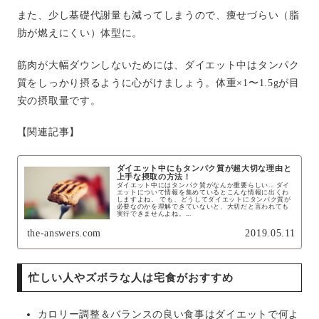
また、少し基礎代謝量も減ってしまうので、痩せづらい（脂
肪が燃えにくい）体型に。
筋肉が大幅ダウンしないためには、ダイエット中はタンパク
質をしっかり摂るように心がけましょう。体重×1〜1.5gが目
安の摂取量です。
【関連記事】
ダイエット中にもタンパク質が超大切な理由と
上手な摂取の方法！
ダイエット中にはタンパク質がなんか重要らしい... ダイ
エットについて情報を集めているとこんな情報に出くわ
しますよね。 でも、どうしてダイエットにタンパク質が
必要なのかを理解できていないと、大切だと言われても
実行できませんよね。...
the-answers.com
2019.05.11
忙しい人やズボラな人は宅食がおすすめ
カロリー調整＆バランスの良い食事はダイエットで何よ