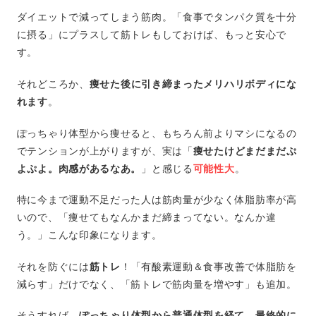
ダイエットで減ってしまう筋肉。「食事でタンパク質を十分
に摂る」にプラスして筋トレもしておけば、もっと安心で
す。
それどころか、
痩せた後に引き締まったメリハリボディにな
れます
。
ぽっちゃり体型から痩せると、もちろん前よりマシになるの
でテンションが上がりますが、実は「
痩せたけどまだまだぷ
よぷよ。肉感があるなあ。
」と感じる
可能性大
。
特に今まで運動不足だった人は筋肉量が少なく体脂肪率が高
いので、「痩せてもなんかまだ締まってない。なんか違
う。」こんな印象になります。
それを防ぐには
筋トレ
！「有酸素運動＆食事改善で体脂肪を
減らす」だけでなく、「筋トレで筋肉量を増やす」も追加。
そうすれば、
ぽっちゃり体型から普通体型を経て、最終的に