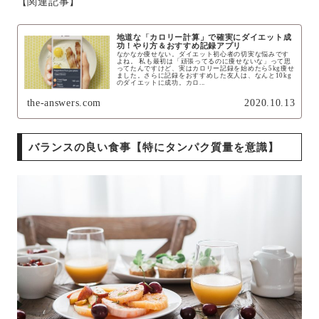
【関連記事】
地道な「カロリー計算」で確実にダイエット成
功！やり方＆おすすめ記録アプリ
なかなか痩せない。ダイエット初心者の切実な悩みです
よね。 私も最初は「頑張ってるのに痩せないな」って思
ってたんですけど、実はカロリー記録を始めたら5kg痩せ
ました。さらに記録をおすすめした友人は、なんと10kg
のダイエットに成功。カロ...
the-answers.com
2020.10.13
バランスの良い食事【特にタンパク質量を意識】