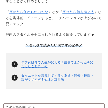
することから始めましょう！
『
痩せたら何がしたいかな
』とか『
痩せたら何を着よう
』な
どを具体的にイメージすると、モチベーションが上がるので
要チェック！
理想のスタイルを手に入れられるよう応援しています☻
＼合わせて読みたいおすすめ記事／
デブ女脱却で人生が変わる！痩せてよかった&変
わったことまとめ
ダイエットを邪魔してくる女友達・同僚・彼氏・
親がウザすぎ！心理と対処法
この記事を書いた人